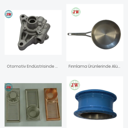
Otomotiv Endüstrisinde Pres Dökümün Avantajları
Fırınlama Ürünlerinde Alüminyum Basınçlı Dökümün Kapsamlı Uygulaması