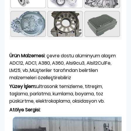
Ürün Malzemesi
: çevre dostu alüminyum alaşım
ADC12, ADC1, A380, A360, Alsi9cu3, Alsi12Cu1Fe,
LM25, vb.,Müşteriler tarafından belirtilen
malzemeleri özelleştirebiliriz
Yüzey İşlem:
ultrasonik temizleme, titreşim,
taşlama, parlatma, kumlama, boyama, toz
püskürtme, elektrokaplama, oksidasyon vb.
Atölye Sergisi
: