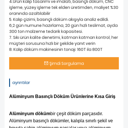
4.Ürün kalıp tasarımı ve imalatı, basınçlı döküm, CNC
işleme, yüzey işleme tek elden üretimden, maliyet %30
oranında azaltılabilir
5. Kalıp çizimi, basınçlı döküm akışıyla analiz edildi.
6,2 gün numune hazırlama, 20 gün hızlı teslimat, ayda
300 ton malzeme tedarik kapasitesi.
7. Sıkı ürün kalite denetimi, katman katman kontrol, her
müşteri sorusuna hızlı bir şekilde yanıt verin
8. Kalıp döküm makinesinin tonajı: 160T ila 800T
Şimdi Sorgulama
ayrıntılar
Alüminyum Basınçlı Döküm Ürünlerine Kısa Giriş
Alüminyum döküm
bir çeşit döküm parçasıdır.
Alüminyum basınçlı dökümler, kalıpla sınırlı şekil ve
boyuta sahip alüminyum parçalar veya alüminyum