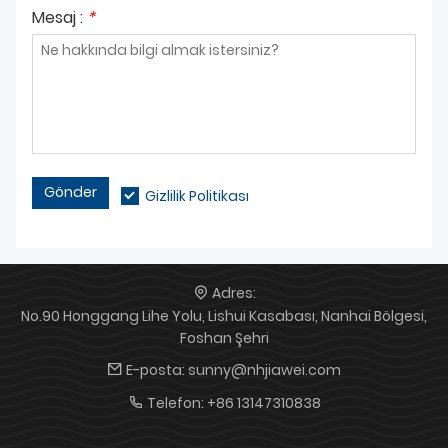
Mesaj :
*
Gönder
Gizlilik Politikası
Adres:
No.90 Honggang Lihe Yolu, Lishui Kasabası, Nanhai Bölgesi,
Foshan Şehri
E-posta:
sunny@nhjiawei.com
Telefon:
+86 13147310838