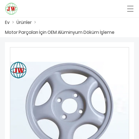
Ev
>
Ürünler
>
العربية
Български
Deutsch
English
Motor Parçaları İçin OEM Alüminyum Döküm İşleme
EV
ÜRÜNLER
HABER
DAVA
FABRIKA GÖSTERISI
BIZIMLE ILETIŞIME GEÇIN