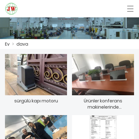
العربية
Български
Deutsch
English
Ev
>
dava
EV
ÜRÜNLER
HABER
DAVA
sürgülü kapı motoru
Ürünler konferans
makinelerinde
kullanılmaktadır.
FABRIKA GÖSTERISI
BIZIMLE ILETIŞIME GEÇIN