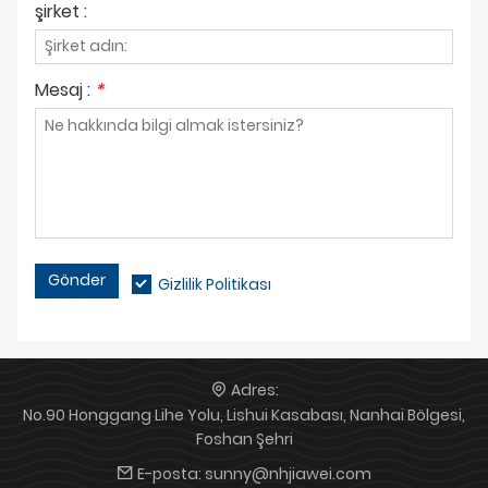
şirket :
Mesaj :
*
Gönder
Gizlilik Politikası
Adres:
No.90 Honggang Lihe Yolu, Lishui Kasabası, Nanhai Bölgesi,
Foshan Şehri
E-posta:
sunny@nhjiawei.com