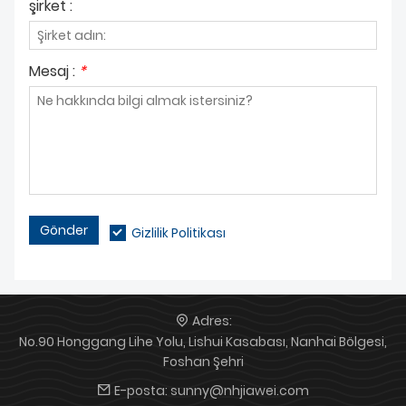
şirket :
Mesaj :
*
Gönder
Gizlilik Politikası
Adres:
No.90 Honggang Lihe Yolu, Lishui Kasabası, Nanhai Bölgesi,
Foshan Şehri
E-posta:
sunny@nhjiawei.com