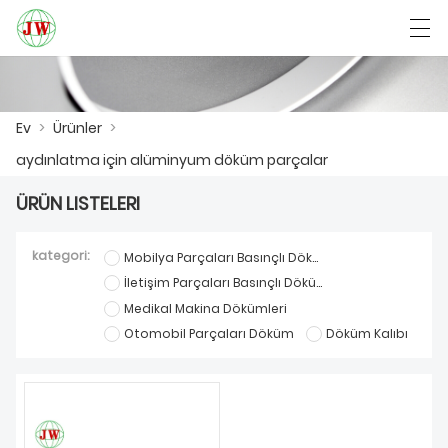
العربية
Български
Deutsch
English
Ev
>
Ürünler
>
aydınlatma için alüminyum döküm parçalar
EV
ÜRÜN LISTELERI
ÜRÜNLER
kategori:
Mobilya Parçaları Basınçlı Döküm
HABER
İletişim Parçaları Basınçlı Döküm
Medikal Makina Dökümleri
DAVA
Otomobil Parçaları Döküm
Döküm Kalıbı
FABRIKA GÖSTERISI
BIZIMLE ILETIŞIME GEÇIN