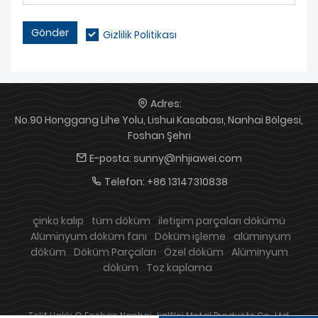
Gönder
Gizlilik Politikası
Adres:
No.90 Honggang Lihe Yolu, Lishui Kasabası, Nanhai Bölgesi,
Foshan Şehri
E-posta:
sunny@nhjiawei.com
Telefon:
+86 13147310838
çinko kalıp
tüm döküm
iletişim parçaları dökümü
Alüminyum döküm fanı
Döküm işleme
alüminyum
döküm
Döküm Parçaları
Özel döküm
Alüminyum
döküm
Toz kaplama
Telif Hakkı © Foshan Nanhai JiaWei Metal Products Co., Ltd.