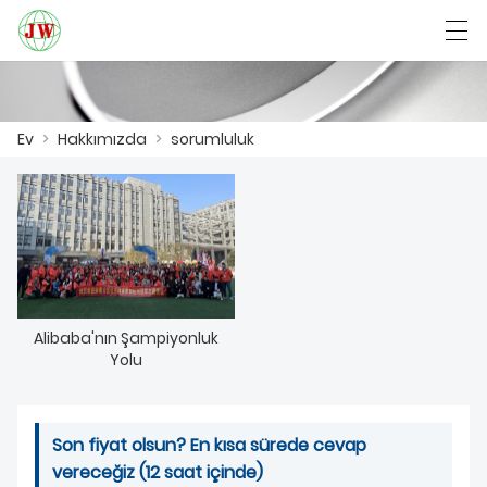
العربية
Български
Deutsch
English
Ev
>
Hakkımızda
>
sorumluluk
EV
ÜRÜNLER
HABER
Alibaba'nın Şampiyonluk
DAVA
Yolu
FABRIKA GÖSTERISI
Son fiyat olsun? En kısa sürede cevap
BIZIMLE ILETIŞIME GEÇIN
vereceğiz (12 saat içinde)