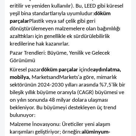
eritilir ve yeniden kullanılır). Bu, LEED gibi küresel
yeşil bina standartlarıyla uyumludur:
döküm
parçalar
Plastik veya saf çelik gibi geri
dönüştürülemeyen malzemelere olan bağımlılığı
azalttıkları için genellikle ek sürdürülebilirlik
kredilerine hak kazanırlar.
Pazar Trendleri: Büyüme, Yenilik ve Gelecek
Görünümü
Küresel pazar
döküm parçalar
içinde
aydınlatma,
mobilya,
MarketsandMarkets'a göre, mimarlık
sektörünün 2024-2030 yılları arasında %7,5'lik bir
bileşik yıllık büyüme oranıyla (CAGR) büyümesi ve
on yılın sonunda 48 milyar dolara ulaşması
bekleniyor. Bu büyümeyi destekleyen üç trend
bulunuyor:
Malzeme İnovasyonu: Üreticiler yeni alaşım
karışımları geliştiriyor; örneğin:
alüminyum-