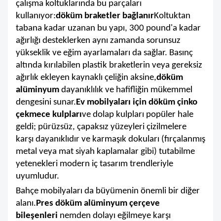
çalışma koltuklarında bu parçaları
kullanıyor:
döküm braketler bağlanır
Koltuktan
tabana kadar uzanan bu yapı, 300 pound'a kadar
ağırlığı desteklerken aynı zamanda sorunsuz
yükseklik ve eğim ayarlamaları da sağlar. Basınç
altında kırılabilen plastik braketlerin veya gereksiz
ağırlık ekleyen kaynaklı çeliğin aksine,
döküm
alüminyum
dayanıklılık ve hafifliğin mükemmel
dengesini sunar.
Ev mobilyaları için döküm çinko
çekmece kulpları
ve dolap kulpları popüler hale
geldi; pürüzsüz, çapaksız yüzeyleri çizilmelere
karşı dayanıklıdır ve karmaşık dokuları (fırçalanmış
metal veya mat siyah kaplamalar gibi) tutabilme
yetenekleri modern iç tasarım trendleriyle
uyumludur.
Bahçe mobilyaları da büyümenin önemli bir diğer
alanı.
Pres döküm alüminyum çerçeve
bileşenleri
nemden dolayı eğilmeye karşı