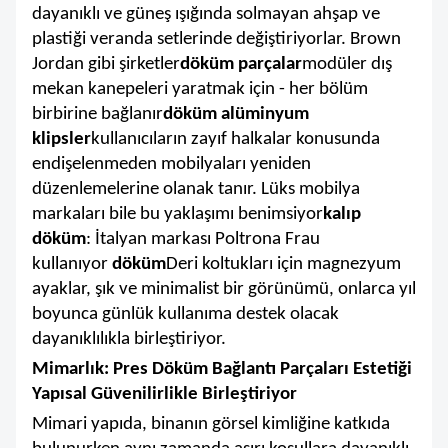
dayanıklı ve güneş ışığında solmayan ahşap ve
plastiği veranda setlerinde değiştiriyorlar. Brown
Jordan gibi şirketler
döküm parçalar
modüler dış
mekan kanepeleri yaratmak için - her bölüm
birbirine bağlanır
döküm alüminyum
klipsler
kullanıcıların zayıf halkalar konusunda
endişelenmeden mobilyaları yeniden
düzenlemelerine olanak tanır. Lüks mobilya
markaları bile bu yaklaşımı benimsiyor
kalıp
döküm
: İtalyan markası Poltrona Frau
kullanıyor
döküm
Deri koltukları için magnezyum
ayaklar, şık ve minimalist bir görünümü, onlarca yıl
boyunca günlük kullanıma destek olacak
dayanıklılıkla birleştiriyor.
Mimarlık: Pres Döküm Bağlantı Parçaları Estetiği
Yapısal Güvenilirlikle Birleştiriyor
Mimari yapıda, binanın görsel kimliğine katkıda