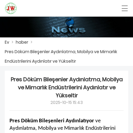
العربية
Български
Deutsch
English
Ev
>
haber
>
Pres Döküm Bileşenler Aydınlatma, Mobilya ve Mimarlık
EV
Endüstrilerini Aydınlatır ve Yükseltir
ÜRÜNLER
Pres Döküm Bileşenler Aydınlatma, Mobilya
HABER
ve Mimarlık Endüstrilerini Aydınlatır ve
Yükseltir
DAVA
2025-10-15 15:43
FABRIKA GÖSTERISI
Pres Döküm Bileşenleri Aydınlatıyor
ve
BIZIMLE ILETIŞIME GEÇIN
Aydınlatma, Mobilya ve Mimarlık Endüstrilerini