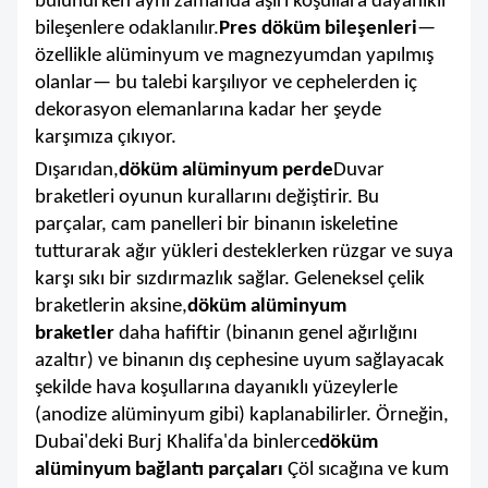
bulunurken aynı zamanda aşırı koşullara dayanıklı
bileşenlere odaklanılır.
Pres döküm bileşenleri
—
özellikle alüminyum ve magnezyumdan yapılmış
olanlar— bu talebi karşılıyor ve cephelerden iç
dekorasyon elemanlarına kadar her şeyde
karşımıza çıkıyor.
Dışarıdan,
döküm alüminyum perde
Duvar
braketleri oyunun kurallarını değiştirir. Bu
parçalar, cam panelleri bir binanın iskeletine
tutturarak ağır yükleri desteklerken rüzgar ve suya
karşı sıkı bir sızdırmazlık sağlar. Geleneksel çelik
braketlerin aksine,
döküm alüminyum
braketler
daha hafiftir (binanın genel ağırlığını
azaltır) ve binanın dış cephesine uyum sağlayacak
şekilde hava koşullarına dayanıklı yüzeylerle
(anodize alüminyum gibi) kaplanabilirler. Örneğin,
Dubai'deki Burj Khalifa'da binlerce
döküm
alüminyum bağlantı parçaları
Çöl sıcağına ve kum