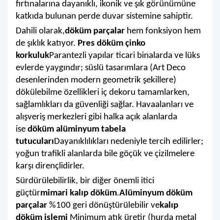
fırtınalarına dayanıklı, ikonik ve şık görünümüne
katkıda bulunan perde duvar sistemine sahiptir.
Dahili olarak,
döküm parçalar
hem fonksiyon hem
de şıklık katıyor.
Pres döküm çinko
korkuluk
Parantezli yapılar ticari binalarda ve lüks
evlerde yaygındır; süslü tasarımlara (Art Deco
desenlerinden modern geometrik şekillere)
dökülebilme özellikleri iç dekoru tamamlarken,
sağlamlıkları da güvenliği sağlar. Havaalanları ve
alışveriş merkezleri gibi halka açık alanlarda
ise
döküm alüminyum tabela
tutucuları
Dayanıklılıkları nedeniyle tercih edilirler;
yoğun trafikli alanlarda bile göçük ve çizilmelere
karşı dirençlidirler.
Sürdürülebilirlik, bir diğer önemli itici
güçtür
mimari kalıp döküm
.
Alüminyum döküm
parçalar
%100 geri dönüştürülebilir ve
kalıp
döküm işlemi
Minimum atık üretir (hurda metal