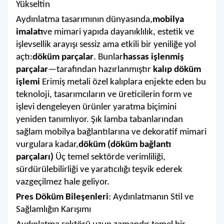
Yükseltin
HAKKIMIZDA
Aydınlatma tasarımının dünyasında,
mobilya
imalatı
ve mimari yapıda dayanıklılık, estetik ve
işlevsellik arayışı sessiz ama etkili bir yeniliğe yol
açtı:
döküm parçalar
. Bunlar
hassas işlenmiş
parçalar
—tarafından hazırlanmıştır
kalıp döküm
işlemi
Erimiş metali özel kalıplara enjekte eden bu
teknoloji, tasarımcıların ve üreticilerin form ve
işlevi dengeleyen ürünler yaratma biçimini
yeniden tanımlıyor. Şık lamba tabanlarından
sağlam mobilya bağlantılarına ve dekoratif mimari
vurgulara kadar,
döküm (döküm bağlantı
parçaları)
Üç temel sektörde verimliliği,
sürdürülebilirliği ve yaratıcılığı teşvik ederek
vazgeçilmez hale geliyor.
Pres Döküm Bileşenleri
: Aydınlatmanın Stil ve
Sağlamlığın Karışımı