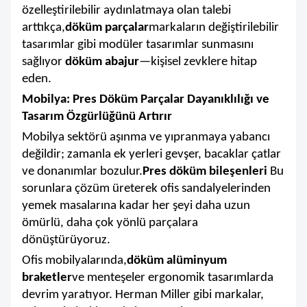
özelleştirilebilir aydınlatmaya olan talebi
arttıkça,
döküm parçalar
markaların değiştirilebilir
tasarımlar gibi modüler tasarımlar sunmasını
sağlıyor
döküm abajur
—kişisel zevklere hitap
eden.
Mobilya: Pres Döküm Parçalar Dayanıklılığı ve
Tasarım Özgürlüğünü Artırır
Mobilya sektörü aşınma ve yıpranmaya yabancı
değildir; zamanla ek yerleri gevşer, bacaklar çatlar
ve donanımlar bozulur.
Pres döküm bileşenleri
Bu
sorunlara çözüm üreterek ofis sandalyelerinden
yemek masalarına kadar her şeyi daha uzun
ömürlü, daha çok yönlü parçalara
dönüştürüyoruz.
Ofis mobilyalarında,
döküm alüminyum
braketler
ve menteşeler ergonomik tasarımlarda
devrim yaratıyor. Herman Miller gibi markalar,