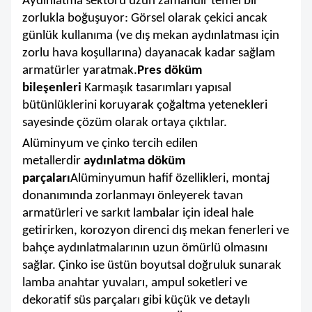
Aydınlatma sektörü uzun zamandır temel bir
zorlukla boğuşuyor: Görsel olarak çekici ancak
günlük kullanıma (ve dış mekan aydınlatması için
zorlu hava koşullarına) dayanacak kadar sağlam
armatürler yaratmak.
Pres döküm
bileşenleri
Karmaşık tasarımları yapısal
bütünlüklerini koruyarak çoğaltma yetenekleri
sayesinde çözüm olarak ortaya çıktılar.
Alüminyum ve çinko tercih edilen
metallerdir
aydınlatma döküm
parçaları
Alüminyumun hafif özellikleri, montaj
donanımında zorlanmayı önleyerek tavan
armatürleri ve sarkıt lambalar için ideal hale
getirirken, korozyon direnci dış mekan fenerleri ve
bahçe aydınlatmalarının uzun ömürlü olmasını
sağlar. Çinko ise üstün boyutsal doğruluk sunarak
lamba anahtar yuvaları, ampul soketleri ve
dekoratif süs parçaları gibi küçük ve detaylı