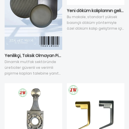
Yeni döküm kalıplarının geliştirilmesi için gereken süre ne kadardır?
Bu makale, standart yüksek
basınçlı döküm yöntemiyle
özel döküm kalıp geliştirme için
tam teslim süresi aralığını
açıklamakta ve etkileyen beş
temel boyutu
detaylandırmaktadır. Toplam
Yenilikçi, Toksik Olmayan Pişirme Gereçleri, Mutfak Deneyiminde Devrim Yaratıyor
döngü, kalıp üretiminin ardışık
Dinamik mutfak sektöründe
aşamalarına, alüminyum
üreticiler güvenli ve verimli
döküm parçalarının yapısal
pişirme kapları talebine yanıt
zorluğuna, hassasiyet
veriyor. Alüminyum döküm ve
standartlarına ve ayrılmış CNC
yapışmaz tencere çeşitlerinin
işleme payına bağlı olarak 25
yanı sıra barbekü aksesuarları
ila 60 iş günü arasında
ve Teflon tavalar da ön
değişmektedir. Hava delikleri
planda. En iyi toksik olmayan
ve çapak gibi çözülmemiş
yapışmaz tava arayışı devrim
toplu döküm kusurları,
niteliğinde ilerlemelere yol açtı.
tekrarlanan kalıp
Şirketimiz bu yüke dayanıklılık,
düzeltmelerini gerektirir ve
güvenlik ve performans sunan
teslimat sürelerini önemli