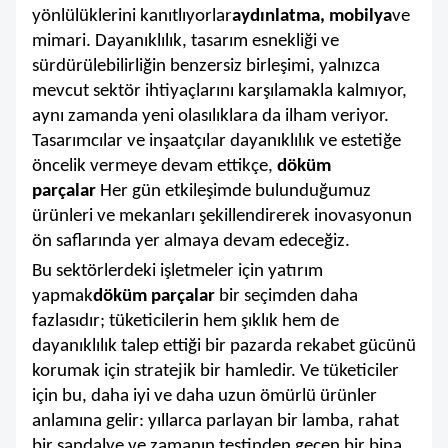
yönlülüklerini kanıtlıyorlar
aydınlatma, mobilya
ve
mimari. Dayanıklılık, tasarım esnekliği ve
sürdürülebilirliğin benzersiz birleşimi, yalnızca
mevcut sektör ihtiyaçlarını karşılamakla kalmıyor,
aynı zamanda yeni olasılıklara da ilham veriyor.
Tasarımcılar ve inşaatçılar dayanıklılık ve estetiğe
öncelik vermeye devam ettikçe,
döküm
parçalar
Her gün etkileşimde bulunduğumuz
ürünleri ve mekanları şekillendirerek inovasyonun
ön saflarında yer almaya devam edeceğiz.
Bu sektörlerdeki işletmeler için yatırım
yapmak
döküm parçalar
bir seçimden daha
fazlasıdır; tüketicilerin hem şıklık hem de
dayanıklılık talep ettiği bir pazarda rekabet gücünü
korumak için stratejik bir hamledir. Ve tüketiciler
için bu, daha iyi ve daha uzun ömürlü ürünler
anlamına gelir: yıllarca parlayan bir lamba, rahat
bir sandalye ve zamanın testinden geçen bir bina.