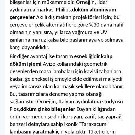
bileşenler için mükemmeldir. Örneğin, lider
aydınlatma markası Philips,
döküm alüminyum
çerçeveler
Akıllı dış mekan projektörleri için; bu
çerçeveler çelik alternatiflere göre %30 daha hafif
olmasının yanı sıra, yıllarca yağmura ve UV
ışınlarına maruz kalsa bile paslanmaya ve solmaya
karşı dayanıklıdır.
Bir diğer avantaj ise tasarım esnekliğidir.
kalıp
döküm işlemi
Avize kollarındaki geometrik
desenlerden masa lambaları için kavisli tabanlara
kadar, geleneksel işlemeyle elde edilmesi maliyetli
veya imkansız olan karmaşık şekillere olanak tanır.
Bu, tasarımcılara deneme yapma olanağı
sağlamıştır: Örneğin, İtalyan aydınlatma stüdyosu
Flos,
döküm çinko bileşenler
Dayanıklılığından
ödün vermeden şeklini koruyan, zarif, taç yaprağı
benzeri detaylara sahip ikonik "Taraxacum"
lambasını yaratmak için yola çıktı. Tüketicilerin