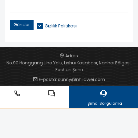
Gönder
Gizlilik Politikası
Adres:
No.90 Honggang Lihe Yolu, Lishui Kasabası, Nanhai Bölgesi,
Foshan Şehri
E-posta:
sunny@nhjiawei.com
Telefon:
+86 13147310838
Şimdi Sorgulama
döküm
tıbbi kalıp
Özel döküm
Alüminyum Döküm Dişçi
Koltuğu
Tıbbi cihaz dökümleri
kaplamalı alüminyum
döküm parçaları
Motosiklet kalıp dökümü
Döküm
otomobil modeli
Alüminyum döküm
Döküm LED sokak
lambası muhafazası