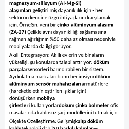
magnezyum-silisyum (Al-Mg-Si)
alaşımları
geliştirilmiş dayanıklılık için - her
sektörün kendine özgü ihtiyaçlarını karşılamak
için. Örneğin, yeni bir
çinko-alüminyum alaşımı
(ZA-27)
Çelikle aynı dayanıklılığı sağlamasına
rağmen ağırlığının %50 daha az olması nedeniyle
mobilyalarda da ilgi görüyor.
Akıllı Entegrasyon: Akıllı evlerin ve binaların
yükselişi, şu konularda talebi artırıyor:
döküm
parçalar
sensörleri barındırabilen bir sistem.
Aydınlatma markaları bunu benimsiyor
döküm
alüminyum sensör muhafazaları
armatürlere
(hareketle etkinleştirilen ışıklar için)
dönüşürken
mobilya
şirketleri
kullanıyorlar
döküm çinko bölmeler
ofis
masalarında kablosuz şarj modüllerini tutmak için.
Ölçekte Özelleştirme: Gelişmiş
kalıp döküm
kalıbı
teknoloji dahil
3D baskılı kalıplar
—