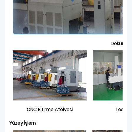
Döküm At
CNC Bitirme Atölyesi
Test me
Yüzey İşlem