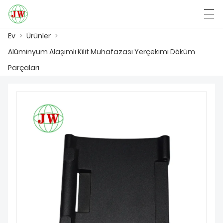
Ev
>
Ürünler
>
العربية
Български
Deutsch
English
Alüminyum Alaşımlı Kilit Muhafazası Yerçekimi Döküm
Parçaları
EV
ÜRÜNLER
HABER
DAVA
FABRIKA GÖSTERISI
BIZIMLE ILETIŞIME GEÇIN