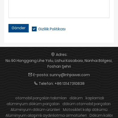
Gönder
Gizlilik Politikası
Adres:
No.90 Honggang Lihe Yolu, Lishui Kasabası, Nanhai Bölgesi,
Foshan Şehri
E-posta:
sunny@nhjiawei.com
Telefon:
+86 13147310838
otomobil parçaları takımları
döküm
kaplamalı
alüminyum döküm parçaları
döküm otomobil parçaları
Alüminyum döküm ürünleri
Motosiklet kalıp dökümü
Alüminyum alaşımlı aydınlatma armatürleri
Döküm kalıbı