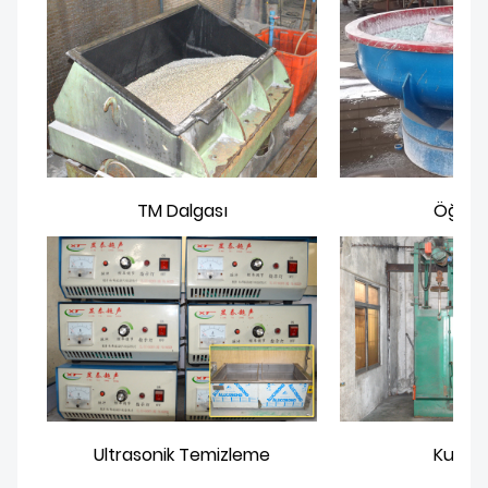
TM Dalgası
Öğüt
Ultrasonik Temizleme
Kuml