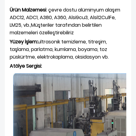
Ürün Malzemesi
: çevre dostu alüminyum alaşım
ADC12, ADC1, A380, A360, Alsi9cu3, Alsi12Cu1Fe,
LM25, vb.,Müşteriler tarafından belirtilen
malzemeleri özelleştirebiliriz
Yüzey İşlem:
ultrasonik temizleme, titreşim,
taşlama, parlatma, kumlama, boyama, toz
püskürtme, elektrokaplama, oksidasyon vb.
Atölye Sergisi
: