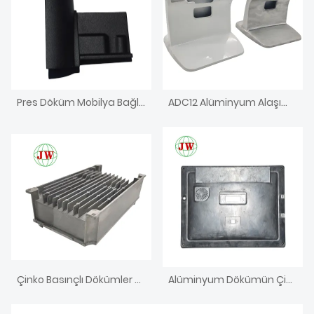
Pres Döküm Mobilya Bağlantı Elemanlarının Potansiyelini Açığa Çıkarmak: İnşa Etme ve Tasarlama Biçimimizde Devrim Yaratmak
ADC12 Alüminyum Alaşımlı Döküm
Çinko Basınçlı Dökümler 3D Çiziminiz Olarak Yapabiliriz
Alüminyum Dökümün Çizimler ve Örneklerle İşlenmesi