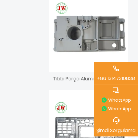
+86 13147310838
Tıbbi Parça Alüminyum Döküm
WhatsApp
WhatsApp
Şimdi Sorgulama