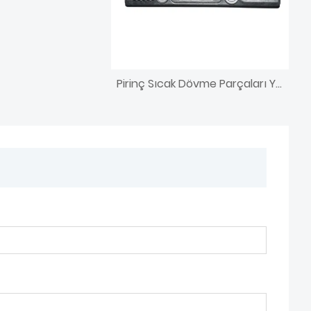
Pirinç Sıcak Dövme Parçaları Yatırım CNC İşleme Basınçlı Döküm