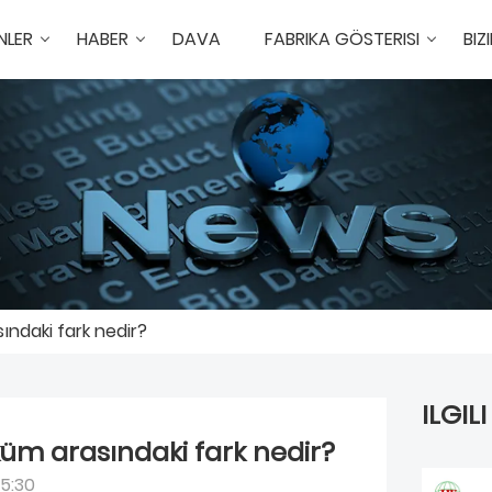
NLER
HABER
DAVA
FABRIKA GÖSTERISI
BIZ
ndaki fark nedir?
ILGIL
m arasındaki fark nedir?
5:30