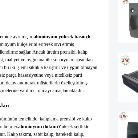
emine ayrılmıştır:
alüminyum yüksek basınçlı
üminyum külçelerini eriterek sıvı erimiş
endirme sağlar. Ancak üretim prensibi, kalıp
esi, maliyet ve uygulanabilir senaryolar açısından
cı bu iki işlemi sıklıkla karıştırır ve uygun olmayan
iz parça hassasiyetine veya niteliksiz parti
arı detaylandırarak müşterilerin özelleştirilmiş
eçmelerine yardımcı olmayı amaçlamaktadır.
kları
münün temelinde, kalıplama prensibi ve kalıp
 belirler.
alüminyum döküm
Yüksek sertlikte
ır. Kalıp takımı, sabit kalıp, hareketli kalıp,