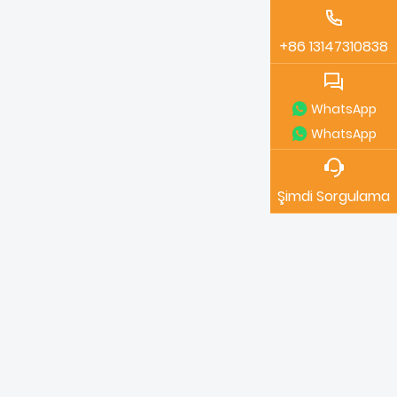
özelleştirilmiş ve seri üretim hizmetleri
sunuyoruz ve otomotiv parça üreticilerini
+86 13147310838
daha detaylı işbirliği için bizimle iletişime
geçmeye davet ediyoruz.
WhatsApp
WhatsApp
Şimdi Sorgulama