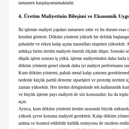
tamamen karşılayamamaktadır.
4. Üretim Maliyetinin Bileşimi ve Ekonomik Uygul
İki işlemin maliyet yapıları tamamen zıttır ve bu durum esas 
kendini gösterir. Döküm yöntemi yüksek bir defalık başlangıç ​
pahalıdır ve erken kalıp açma masrafları nispeten yüksektir. 
arttıkça birim üretim maliyeti önemli ölçüde düşer. Sonraki s
düşük işlem sonrası iş yükü, işleme maliyetinden daha fazla ta
döküm yöntemi genel olarak daha iyi maliyet performansı su
Kum döküm yöntemi, pahalı metal kalıp yatırımı gerektirmediğ
nedenle küçük partili deneme siparişleri ve prototip üretimi i
zaman yüksektir. Her üretim döngüsünde tek kullanımlık kum 
ve büyük işleme payı maliyeti de söz konusudur; bu da toplu 
açar.
Ayrıca, kum döküm yöntemi üretim sırasında büyük miktarda a
yüksek çevre koruma maliyeti gerektirir. Kalıp döküm yöntemi
arıtma ve kontrol edilebilir kirlilik emisyonu ile modern endüs