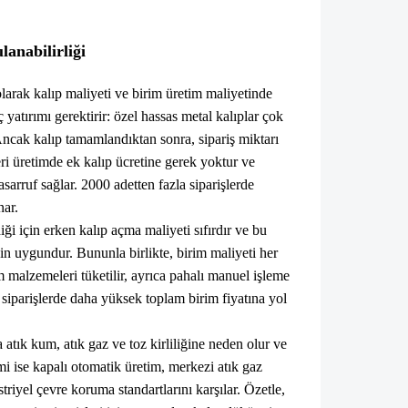
anabilirliği
olarak kalıp maliyeti ve birim üretim maliyetinde
​yatırımı gerektirir: özel hassas metal kalıplar çok
Ancak kalıp tamamlandıktan sonra, sipariş miktarı
eri üretimde ek kalıp ücretine gerek yoktur ve
sarruf sağlar. 2000 adetten fazla siparişlerde
nar.
i için erken kalıp açma maliyeti sıfırdır ve bu
çin uygundur. Bununla birlikte, birim maliyeti her
malzemeleri tüketilir, ayrıca pahalı manuel işleme
siparişlerde daha yüksek toplam birim fiyatına yol
tık kum, atık gaz ve toz kirliliğine neden olur ve
 ise kapalı otomatik üretim, merkezi atık gaz
triyel çevre koruma standartlarını karşılar. Özetle,