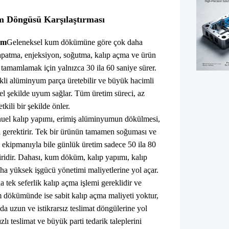
im Döngüsü Karşılaştırması
üm
Geleneksel kum dökümüne göre çok daha
kapatma, enjeksiyon, soğutma, kalıp açma ve ürün
tamamlamak için yalnızca 30 ila 60 saniye sürer.
ikli alüminyum parça üretebilir ve büyük hacimli
l şekilde uyum sağlar. Tüm üretim süreci, az
tkili bir şekilde önler.
uel kalıp yapımı, erimiş alüminyumun dökülmesi,
i gerektirir. Tek bir ürünün tamamen soğuması ve
 ekipmanıyla bile günlük üretim sadece 50 ila 80
iridir. Dahası, kum döküm, kalıp yapımı, kalıp
aha yüksek işgücü yönetimi maliyetlerine yol açar.
 tek seferlik kalıp açma işlemi gereklidir ve
 dökümünde ise sabit kalıp açma maliyeti yoktur,
 da uzun ve istikrarsız teslimat döngülerine yol
 teslimat ve büyük parti tedarik taleplerini