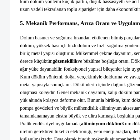
kum döküm yöntemi küçük partili, düşük hassasiyetli ve acil p
uzun vadeli tekrarlanan toplu siparişler için daha ekonomiktir
5. Mekanik Performans, Arıza Oranı ve Uygulama
Dolum basıncı ve soğutma hızından etkilenen bitmiş parçalar
döküm, yüksek basınçlı hızlı dolum ve hızlı soğutma yöntem
bir iç metal yapısı oluşturur. Mükemmel çekme dayanımı, sertl
derece küçüktür.
gözeneklilik
ve büzülme boşluğu oranı. Dökm
ağır yüke dayanabilir, fonksiyonel yapısal bileşenler için uyg
Kum döküm yöntemi, doğal yerçekimiyle doldurma ve yavaş s
metal yapısıyla sonuçlanır. Dökümlerin içinde dağınık gözene
oluşması kolaydır. Genel mekanik dayanım, kalıp döküm parç
yük altında kolayca deforme olur. Bununla birlikte, kum dök
pompa gövdeleri ve büyük mühendislik alüminyum aksesuarla
tamamlanamayan ekstra büyük ve ultra karmaşık boşluklu parç
Pratik endüstriyel uygulamada,
alüminyum döküm
Kum dökü
üretim gerektiren tüketici elektroniği, yeni enerji araçları, il
kullanılmaktadır. Esas olarak büyük mekanik ekipmanlarda, ö