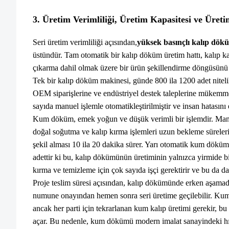
3. Üretim Verimliliği, Üretim Kapasitesi ve Üret
Seri üretim verimliliği açısından,
yüksek basınçlı kalıp dök
üstündür. Tam otomatik bir kalıp döküm üretim hattı, kalıp 
çıkarma dahil olmak üzere bir ürün şekillendirme döngüsünü 
Tek bir kalıp döküm makinesi, günde 800 ila 1200 adet nitel
OEM siparişlerine ve endüstriyel destek taleplerine mükemme
sayıda manuel işlemle otomatikleştirilmiştir ve insan hatasını e
Kum döküm, emek yoğun ve düşük verimli bir işlemdir. Man
doğal soğutma ve kalıp kırma işlemleri uzun bekleme süreler
şekil alması 10 ila 20 dakika sürer. Yarı otomatik kum döküm
adettir ki bu, kalıp dökümünün üretiminin yalnızca yirmide b
kırma ve temizleme için çok sayıda işçi gerektirir ve bu da d
Proje teslim süresi açısından, kalıp dökümünde erken aşamada
numune onayından hemen sonra seri üretime geçilebilir. Kum
ancak her parti için tekrarlanan kum kalıp üretimi gerekir, bu
açar. Bu nedenle, kum dökümü modern imalat sanayindeki hızlı