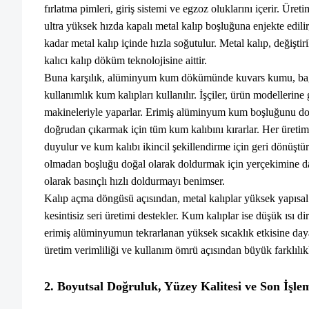
fırlatma pimleri, giriş sistemi ve egzoz oluklarını içerir. Ür
ultra yüksek hızda kapalı metal kalıp boşluğuna enjekte edil
kadar metal kalıp içinde hızla soğutulur. Metal kalıp, değişti
kalıcı kalıp döküm teknolojisine aittir.
Buna karşılık, alüminyum kum dökümünde kuvars kumu, bağla
kullanımlık kum kalıpları kullanılır. İşçiler, ürün modellerin
makineleriyle yaparlar. Erimiş alüminyum kum boşluğunu dol
doğrudan çıkarmak için tüm kum kalıbını kırarlar. Her üreti
duyulur ve kum kalıbı ikincil şekillendirme için geri dönüş
olmadan boşluğu doğal olarak doldurmak için yerçekimine da
olarak basınçlı hızlı doldurmayı benimser.
Kalıp açma döngüsü açısından, metal kalıplar yüksek yapısal ri
kesintisiz seri üretimi destekler. Kum kalıplar ise düşük ısı 
erimiş alüminyumun tekrarlanan yüksek sıcaklık etkisine day
üretim verimliliği ve kullanım ömrü açısından büyük farklılı
2. Boyutsal Doğruluk, Yüzey Kalitesi ve Son İşle