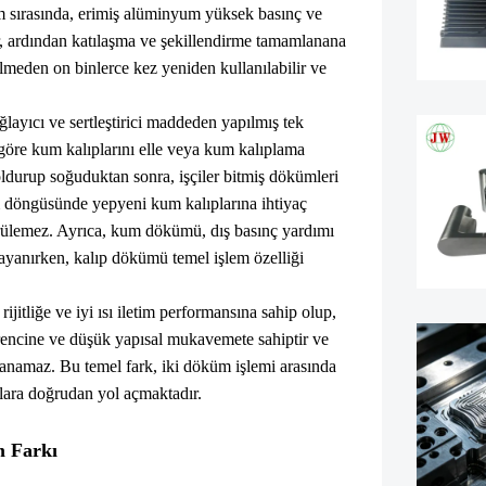
etim sırasında, erimiş alüminyum yüksek basınç ve
ir, ardından katılaşma ve şekillendirme tamamlanana
rilmeden on binlerce kez yeniden kullanılabilir ve
yıcı ve sertleştirici maddeden yapılmış tek
e göre kum kalıplarını elle veya kum kalıplama
durup soğuduktan sonra, işçiler bitmiş dökümleri
m döngüsünde yepyeni kum kalıplarına ihtiyaç
türülemez. Ayrıca, kum dökümü, dış basınç yardımı
yanırken, kalıp dökümü temel işlem özelliği
jitliğe ve iyi ısı iletim performansına sahip olup,
direncine ve düşük yapısal mukavemete sahiptir ve
anamaz. Bu temel fark, iki döküm işlemi arasında
klara doğrudan yol açmaktadır.
m Farkı