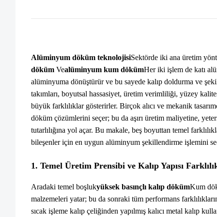
Alüminyum döküm teknolojisi
Sektörde iki ana üretim yönt
döküm
Ve
alüminyum kum döküm
Her iki işlem de katı al
alüminyuma dönüştürür ve bu sayede kalıp doldurma ve şekill
takımları, boyutsal hassasiyet, üretim verimliliği, yüzey kalit
büyük farklılıklar gösterirler. Birçok alıcı ve mekanik tasarım
döküm çözümlerini seçer; bu da aşırı üretim maliyetine, yeters
tutarlılığına yol açar. Bu makale, beş boyuttan temel farklılıkl
bileşenler için en uygun alüminyum şekillendirme işlemini s
1. Temel Üretim Prensibi ve Kalıp Yapısı Farklılı
Aradaki temel boşluk
yüksek basınçlı kalıp döküm
Kum dökü
malzemeleri yatar; bu da sonraki tüm performans farklılıklarını
sıcak işleme kalıp çeliğinden yapılmış kalıcı metal kalıp kullan