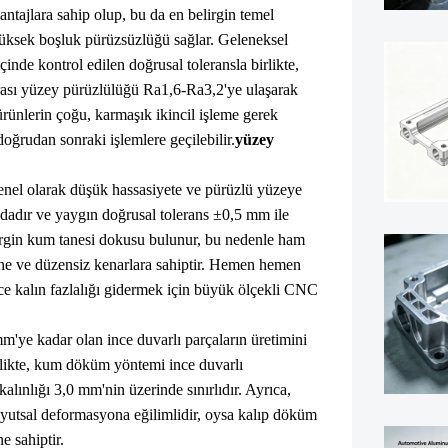
antajlara sahip olup, bu da en belirgin temel
yüksek boşluk pürüzsüzlüğü sağlar. Geleneksel
nde kontrol edilen doğrusal toleransla birlikte,
nrası yüzey pürüzlülüğü Ra1,6-Ra3,2'ye ulaşarak
rünlerin çoğu, karmaşık ikincil işleme gerek
oğrudan sonraki işlemlere geçilebilir.
yüzey
el olarak düşük hassasiyete ve pürüzlü yüzeye
ndadır ve yaygın doğrusal tolerans ±0,5 mm ile
irgin kum tanesi dokusu bulunur, bu nedenle ham
ne ve düzensiz kenarlara sahiptir. Hemen hemen
e kalın fazlalığı gidermek için büyük ölçekli CNC
'ye kadar olan ince duvarlı parçaların üretimini
rlikte, kum döküm yöntemi ince duvarlı
lınlığı 3,0 mm'nin üzerinde sınırlıdır. Ayrıca,
utsal deformasyona eğilimlidir, oysa kalıp döküm
e sahiptir.