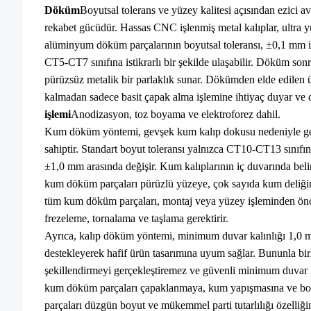
Döküm
Boyutsal tolerans ve yüzey kalitesi açısından ezici av
rekabet gücüdür. Hassas CNC işlenmiş metal kalıplar, ultra 
alüminyum döküm parçalarının boyutsal toleransı, ±0,1 mm içi
CT5-CT7 sınıfına istikrarlı bir şekilde ulaşabilir. Döküm so
pürüzsüz metalik bir parlaklık sunar. Dökümden elde edilen ü
kalmadan sadece basit çapak alma işlemine ihtiyaç duyar ve d
işlemi
Anodizasyon, toz boyama ve elektroforez dahil.
Kum döküm yöntemi, gevşek kum kalıp dokusu nedeniyle gen
sahiptir. Standart boyut toleransı yalnızca CT10-CT13 sınıfı
±1,0 mm arasında değişir. Kum kalıplarının iç duvarında bel
kum döküm parçaları pürüzlü yüzeye, çok sayıda kum deliği
tüm kum döküm parçaları, montaj veya yüzey işleminden önc
frezeleme, tornalama ve taşlama gerektirir.
Ayrıca, kalıp döküm yöntemi, minimum duvar kalınlığı 1,0 mm
destekleyerek hafif ürün tasarımına uyum sağlar. Bununla bi
şekillendirmeyi gerçekleştiremez ve güvenli minimum duvar ka
kum döküm parçaları çapaklanmaya, kum yapışmasına ve boy
parçaları düzgün boyut ve mükemmel parti tutarlılığı özelliğin