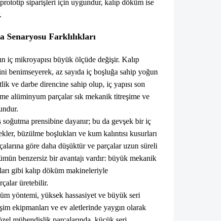
rototip siparişleri için uygundur, kalıp döküm ise
.
 Senaryosu Farklılıkları
ın iç mikroyapısı büyük ölçüde değişir. Kalıp
ini benimseyerek, az sayıda iç boşluğa sahip yoğun
ik ve darbe direncine sahip olup, iç yapısı son
e alüminyum parçalar sık ​​mekanik titreşime ve
undur.
oğutma prensibine dayanır; bu da gevşek bir iç
kler, büzülme boşlukları ve kum kalıntısı kusurları
alarına göre daha düşüktür ve parçalar uzun süreli
ümün benzersiz bir avantajı vardır: büyük mekanik
rı gibi kalıp döküm makineleriyle
alar üretebilir.
m yöntemi, yüksek hassasiyet ve büyük seri
etişim ekipmanları ve ev aletlerinde yaygın olarak
zel mühendislik parçalarında, küçük seri