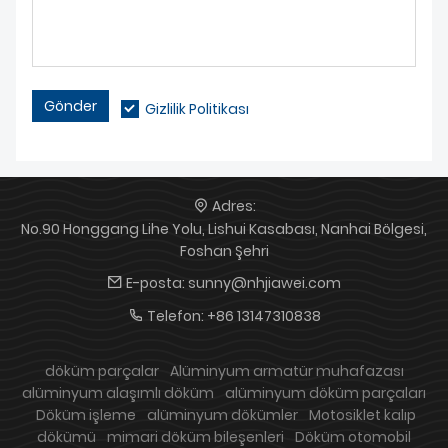
Gönder
Gizlilik Politikası
Adres:
No.90 Honggang Lihe Yolu, Lishui Kasabası, Nanhai Bölgesi,
Foshan Şehri
E-posta:
sunny@nhjiawei.com
Telefon:
+86 13147310838
döküm parçalar
Alüminyum armatür muhafazası
alüminyum alaşımlı döküm
alüminyum döküm parçaları
Döküm işleme
alüminyum dökümler
Motosiklet kalıp
dökümü
mimari döküm bileşenleri
Döküm otomobil