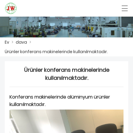
العربية
Български
Deutsch
English
Ev
>
dava
>
Ürünler konferans makinelerinde kullanılmaktadır.
EV
Ürünler konferans makinelerinde
ÜRÜNLER
kullanılmaktadır.
HABER
DAVA
Konferans makinelerinde alüminyum ürünler
kullanılmaktadır.
FABRIKA GÖSTERISI
BIZIMLE ILETIŞIME GEÇIN